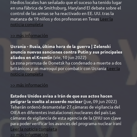
Medios locales han señalado que el suceso ha tenido lugar
en una fábrica de Smithsburg, Maryland El debate sobre el
control de las armas se ha reactivado en EE. UU. tras la
matanza de 19 niños y dos profesoras en Texas
Leer la
noticia completa
>> más información
Ucrania - Rusia, última hora de la guerra | Zelenski
anuncia nuevas sanciones contra Putin y sus principales
aliados en el Kremlin
(vie, 10 jun 2022)
La zona prorrusa de Donetsk ha condenado a muerte a dos
británicos y un marroquí por combatir con Ucrania
Leer la
noticia completa
>> más información
Estados Unidos avisa a Irán de que sus actos hacen
peligrar la vuelta al acuerdo nuclear
(jue, 09 jun 2022)
Teherán ordenó desmantelar 27 cámaras de vigilancia del
OIEA en diferentes instalaciones nucleares del país Las
cámaras de vigilancia de esta agencia de la ONU son clave
para poder verificar los avances del programa nuclear iraní
Leer la noticia completa
>> más información