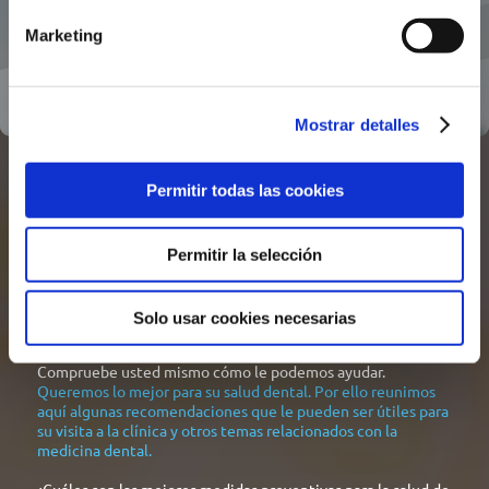
Prótesis Dentales
Marketing
Mostrar detalles
Permitir todas las cookies
No hay nada más hermoso que una sonrisa sana, tanto para la
gente que le rodea como para su propio bienestar.
Permitir la selección
Por ello, el equipo de nuestra Clínica Dental Egle se esmera
al máximo para proponerle la mejor opción para sus dientes
y mantenerlos siempre sanos. La clínica se caracteriza por un
Solo usar cookies necesarias
buen clima de confianza y una atención de primera línea.
Compruebe usted mismo cómo le podemos ayudar.
Queremos lo mejor para su salud dental. Por ello reunimos
aquí algunas recomendaciones que le pueden ser útiles para
su visita a la clínica y otros temas relacionados con la
medicina dental.